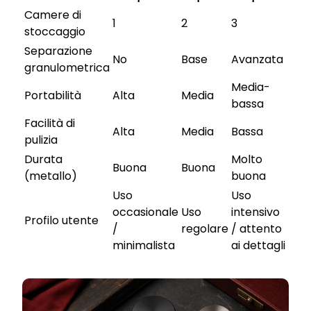
Camere di
1
2
3
stoccaggio
Separazione
No
Base
Avanzata
granulometrica
Media-
Portabilità
Alta
Media
bassa
Facilità di
Alta
Media
Bassa
pulizia
Durata
Molto
Buona
Buona
(metallo)
buona
Uso
Uso
occasionale
Uso
intensivo
Profilo utente
/
regolare
/ attento
minimalista
ai dettagli