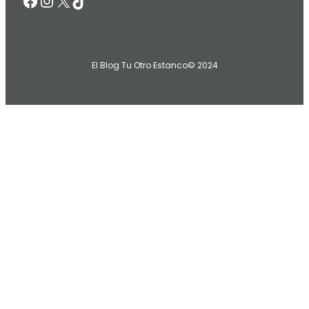
Facebook
Instagram
X
TikTok
El Blog Tu Otro Estanco
© 2024