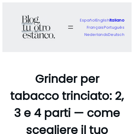
Vai
al
contenuto
Español
English
Italiano
Français
Português
Nederlands
Deutsch
Grinder per
tabacco trinciato: 2,
3 e 4 parti — come
scegliere il tuo