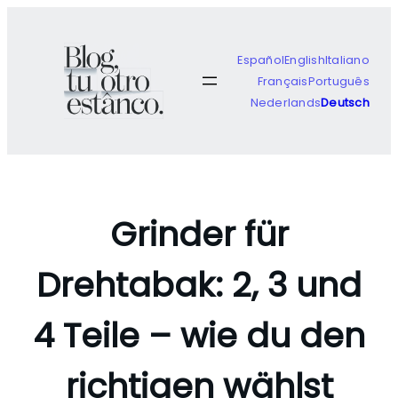
Zum
Inhalt
springen
Español
English
Italiano
Français
Português
Nederlands
Deutsch
Grinder für
Drehtabak: 2, 3 und
4 Teile – wie du den
richtigen wählst