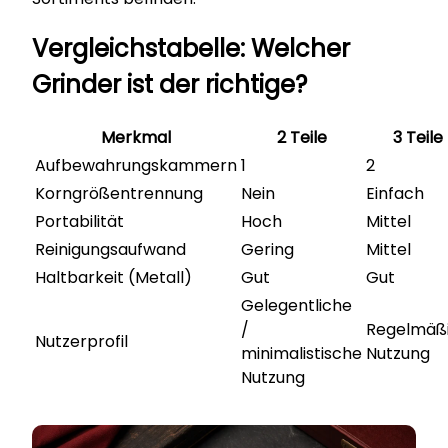
Vergleichstabelle: Welcher
Grinder ist der richtige?
Merkmal
2 Teile
3 Teile
Aufbewahrungskammern
1
2
Korngrößentrennung
Nein
Einfach
Portabilität
Hoch
Mittel
Reinigungsaufwand
Gering
Mittel
Haltbarkeit (Metall)
Gut
Gut
Gelegentliche
/
Regelmäß
Nutzerprofil
minimalistische
Nutzung
Nutzung