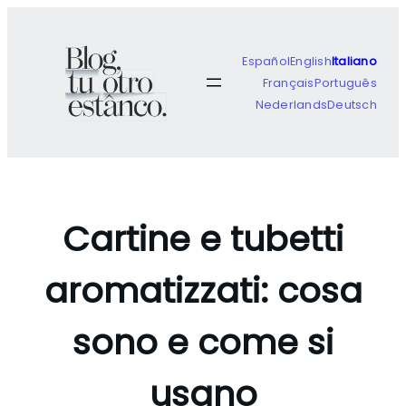
Vai
al
contenuto
Español
English
Italiano
Français
Português
Nederlands
Deutsch
Cartine e tubetti
aromatizzati: cosa
sono e come si
usano