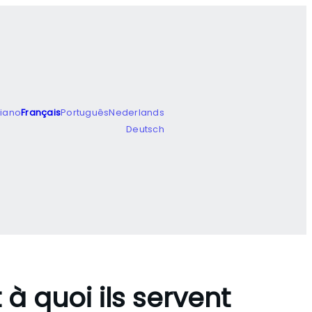
liano
Français
Português
Nederlands
Deutsch
 à quoi ils servent