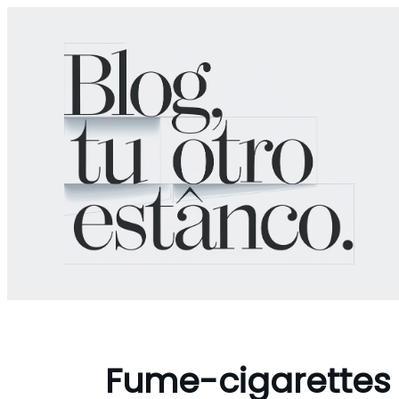
Aller
au
contenu
Fume-cigarettes fi