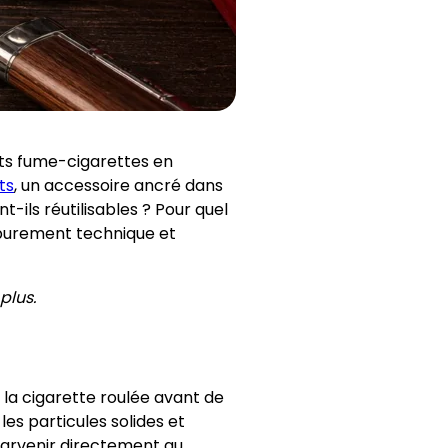
its fume-cigarettes en
ts
, un accessoire ancré dans
nt-ils réutilisables ? Pour quel
 purement technique et
plus.
e la cigarette roulée avant de
es particules solides et
parvenir directement au