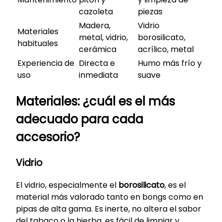
cazoleta
piezas
Madera,
Vidrio
Materiales
metal, vidrio,
borosilicato,
habituales
cerámica
acrílico, metal
Experiencia de
Directa e
Humo más frío y
uso
inmediata
suave
Materiales: ¿cuál es el más
adecuado para cada
accesorio?
Vidrio
El vidrio, especialmente el
borosilicato
, es el
material más valorado tanto en bongs como en
pipas de alta gama. Es inerte, no altera el sabor
del tabaco o la hierba, es fácil de limpiar y