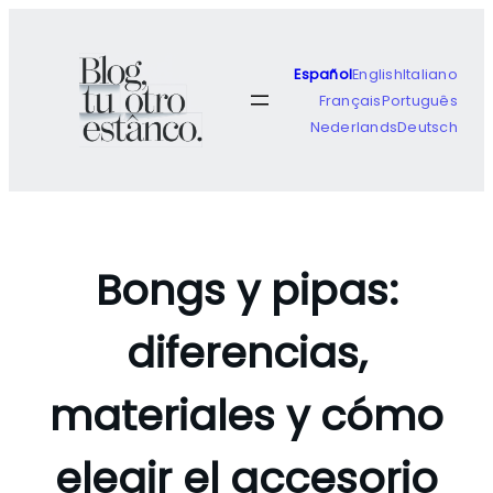
Saltar
al
contenido
Español
English
Italiano
Français
Português
Nederlands
Deutsch
Bongs y pipas:
diferencias,
materiales y cómo
elegir el accesorio