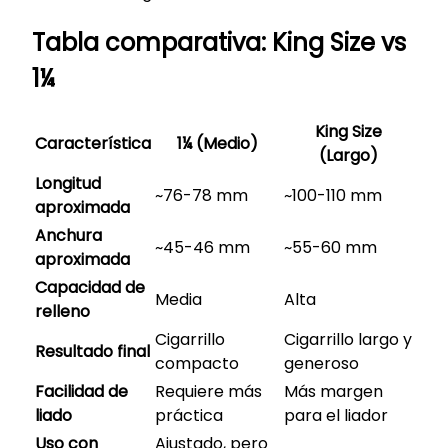
Tabla comparativa: King Size vs
1¼
King Size
Característica
1¼ (Medio)
(Largo)
Longitud
~76-78 mm
~100-110 mm
aproximada
Anchura
~45-46 mm
~55-60 mm
aproximada
Capacidad de
Media
Alta
relleno
Cigarrillo
Cigarrillo largo y
Resultado final
compacto
generoso
Facilidad de
Requiere más
Más margen
liado
práctica
para el liador
Uso con
Ajustado, pero