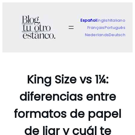
Saltar
al
contenido
Español
English
Italiano
Français
Português
Nederlands
Deutsch
King Size vs 1¼:
diferencias entre
formatos de papel
de liar y cuál te